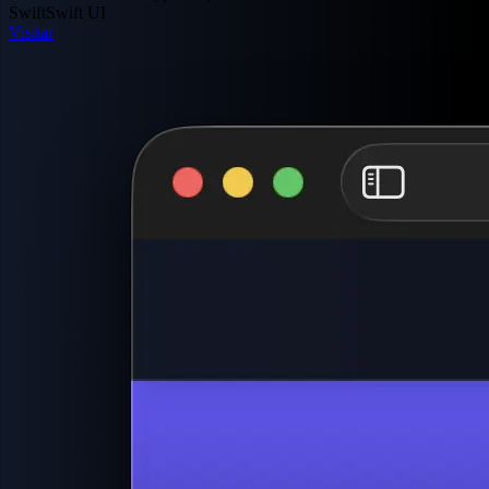
Swift
Swift UI
Visitar