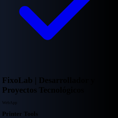
FixoLab | Desarrollador y
Proyectos Tecnológicos
Web
App
Printer Tools