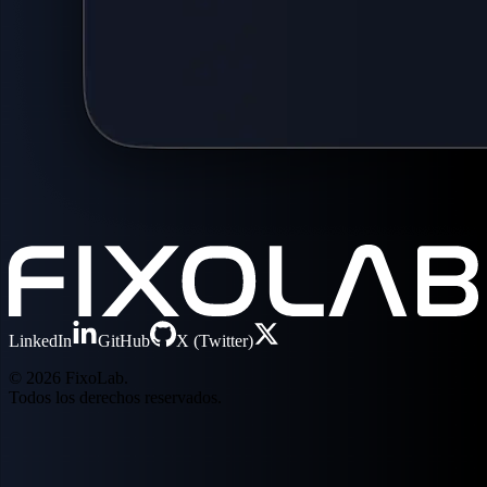
LinkedIn
GitHub
X (Twitter)
© 2026 FixoLab.
Todos los derechos reservados.